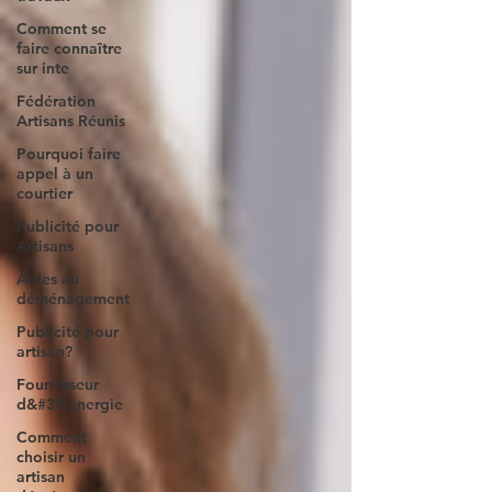
Comment se
faire connaître
sur inte
Fédération
Artisans Réunis
Pourquoi faire
appel à un
courtier
Publicité pour
Artisans
Aides au
déménagement
Publicité pour
artisan?
Fournisseur
d&#39;énergie
Comment
choisir un
artisan