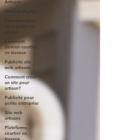
Artisans
Artisans Digital
Comment faire
de la publicité
quand
Comment
devenir courtier
en travaux
Publicité site
web artisans
Comment créer
un site pour
artisan?
Publicité pour
petite entreprise
Site web
artisans
Plateforme
courtier en
travaux