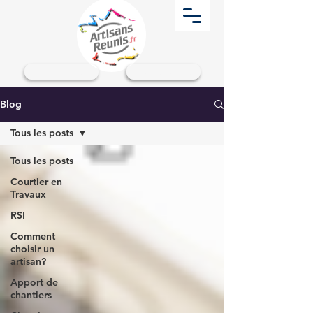
Particuliers
Professionnels
Blog
Tous les posts
Tous les posts
Courtier en
Travaux
RSI
Comment
choisir un
artisan?
Apport de
chantiers