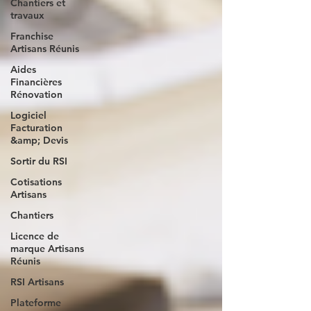
Chantiers et
travaux
Franchise
Artisans Réunis
Aides
Financières
Rénovation
Logiciel
Facturation
&amp; Devis
Sortir du RSI
Cotisations
Artisans
Chantiers
Licence de
marque Artisans
Réunis
RSI Artisans
Plateforme