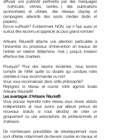
diffuser une publicité pertinente par des marquages
(véhicules, vitrines, textiles...) des publications
sponsorisées et ciblées, des réseaux display et
campagnes adwords des spots médias (radio et
papiers)...
Est-ce suffisant? Evidemment NON, car il faut aussi et
surtout être reconnu et apprécié du plus grand nombre!
Artisans Réunis® attache une attention particulière à
l'ensemble du processus d'intervention en travaux de
l'entrée en relation (téléphone, mail..) jusqu'à livraison
effective des chantiers.
Pourquoi? Pour des raisons évidentes, nous tenons
compte de l'effet quitte ou double qui conduira notre
clientèle à nous recommander ou non!
Vous vous reconnaissez dans cette philosophie?
Rejoignez le réseau et ouvrez votre agence locale
Artisans Réunis®!
Les avantages d'Artisans Réunis®
Vous pouvez rejoindre notre réseau sous divers statuts
indépendants et nous avons par ailleurs prévus de
nouveaux statuts si vous décidez de créer un
groupement ou une associations de professionnels et
d'artisans.
De nombreuses possibilités de développement vous
sont offertes notamment de devenir courtier en travaux et