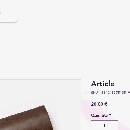
ARTISANS REUN
s
Article
SKU : 3642153751351
Prix
20,00 €
Quantité
*