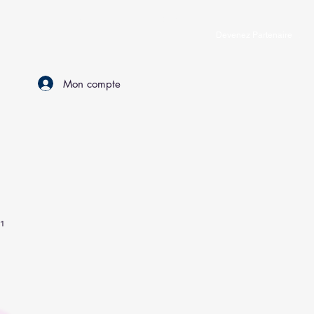
IS ®
LE RESEAU
DEVIS
Voir plus
Devenez Partenaire
Mon compte
91