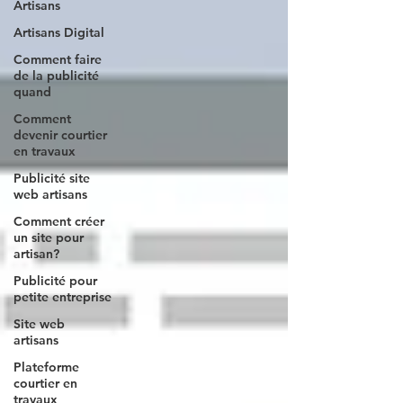
Artisans
Artisans Digital
Comment faire
de la publicité
quand
Comment
devenir courtier
en travaux
Publicité site
web artisans
Comment créer
un site pour
artisan?
Publicité pour
petite entreprise
Site web
artisans
Plateforme
courtier en
travaux